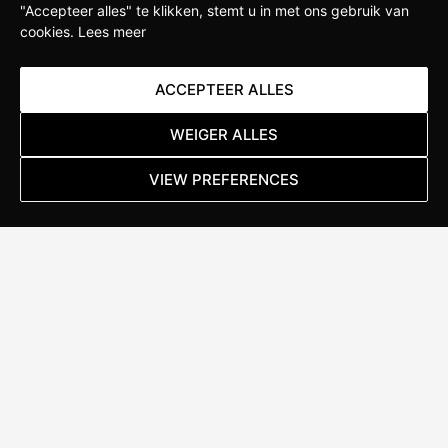
"Accepteer alles" te klikken, stemt u in met ons gebruik van
cookies.
Lees meer
Lees meer
ACCEPTEER ALLES
WEIGER ALLES
VIEW PREFERENCES
ALWAYS
IN MOTION
Stappenbelt Specialized Brand Store
Kanaal Noord 152
7322 AC Apeldoorn
T:
055 367 17 46
E:
apeldoorn@stappenbelt.com