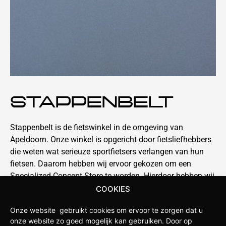
STAPPENBELT
Stappenbelt is de fietswinkel in de omgeving van
Apeldoorn. Onze winkel is opgericht door fietsliefhebbers
die weten wat serieuze sportfietsers verlangen van hun
fietsen. Daarom hebben wij ervoor gekozen om een
Specialized Concept Store te worden. Hierdoor hebben wij
diepgaande kennis van de nieuwste ontwikkelingen
COOKIES
binnen het merk en kunnen we jou als klant uitgebreid
Onze website gebruikt cookies om ervoor te zorgen dat u
adviseren over de beste producten en de juiste
onze website zo goed mogelijk kan gebruiken.
Door op
maatvoering.