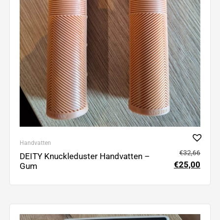
Handvatten
€
32,66
DEITY Knuckleduster Handvatten –
€
25,00
Gum