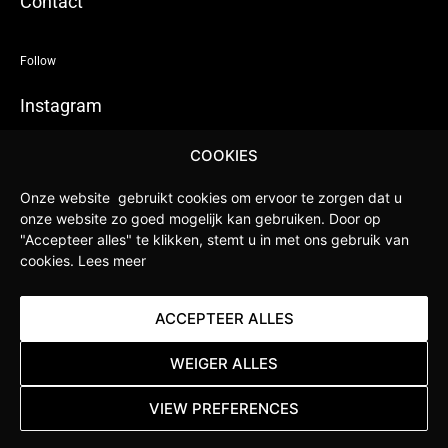
Contact
Follow
Instagram
Facebook
COOKIES
LinkedIn
Onze website gebruikt cookies om ervoor te zorgen dat u
Youtube
onze website zo goed mogelijk kan gebruiken.
Door op
"Accepteer alles" te klikken, stemt u in met ons gebruik van
cookies.
Lees meer
Privacy
Algemene
Delivery and pick
Veilig Online Betalen
ACCEPTEER ALLES
Policy
voorwaarden
up
WEIGER ALLES
VIEW PREFERENCES