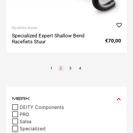
Racefiets sturen
Specialized Expert Shallow Bend
€
70,00
Racefiets Stuur
1
2
3
4
MERK
DEITY Components
PRO
Salsa
Specialized