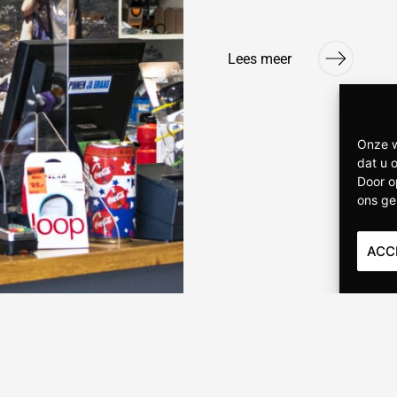
Lees meer
Onze w
dat u 
Door o
ons ge
ACC