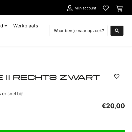
Mijn account
ud
Werkplaats
 II RECHTS ZWART
er snel bij!
€
20,00