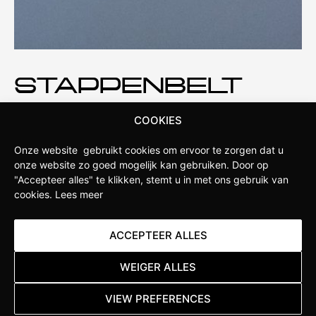
STAPPENBELT
COOKIES
Stappenbelt is de fietswinkel in de omgeving van
Apeldoorn. Onze winkel is opgericht door fietsliefhebbers
Onze website gebruikt cookies om ervoor te zorgen dat u
die weten wat serieuze sportfietsers verlangen van hun
onze website zo goed mogelijk kan gebruiken.
Door op
fietsen. Daarom hebben wij ervoor gekozen om een
"Accepteer alles" te klikken, stemt u in met ons gebruik van
Specialized Concept Store te worden. Hierdoor hebben wij
cookies.
Lees meer
diepgaande kennis van de nieuwste ontwikkelingen
binnen het merk en kunnen we jou als klant uitgebreid
ACCEPTEER ALLES
adviseren over de beste producten en de juiste
maatvoering.
WEIGER ALLES
Lees meer
VIEW PREFERENCES