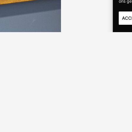
ons ge
ACC