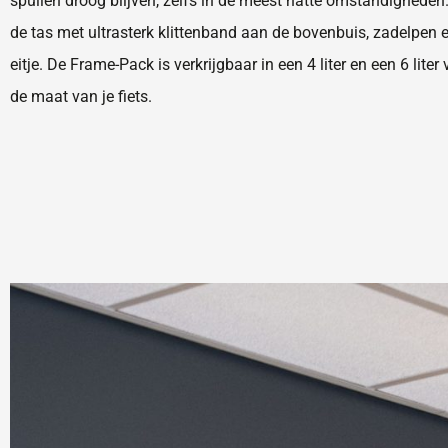
spullen droog blijven, zelfs in de meest natte omstandigheden
de tas met ultrasterk klittenband aan de bovenbuis, zadelpen 
eitje. De Frame-Pack is verkrijgbaar in een 4 liter en een 6 liter
de maat van je fiets.