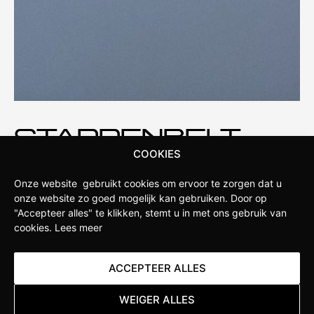
STAPPENBELT
COOKIES
Stappenbelt is de fietswinkel in de omgeving van
Onze website gebruikt cookies om ervoor te zorgen dat u
Apeldoorn. Onze winkel is opgericht door fietsliefhebbers
onze website zo goed mogelijk kan gebruiken.
Door op
die weten wat serieuze sportfietsers verlangen van hun
"Accepteer alles" te klikken, stemt u in met ons gebruik van
fietsen. Daarom hebben wij ervoor gekozen om een
cookies.
Lees meer
Specialized Concept Store te worden. Hierdoor hebben wij
diepgaande kennis van de nieuwste ontwikkelingen
ACCEPTEER ALLES
binnen het merk en kunnen we jou als klant uitgebreid
adviseren over de beste producten en de juiste
WEIGER ALLES
maatvoering.