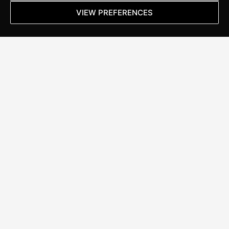
VIEW PREFERENCES
Lees meer
ALWAYS
IN MOTION
Stappenbelt Specialized Brand Store
Kanaal Noord 152
7322 AC Apeldoorn
T:
055 367 17 46
E:
apeldoorn@stappenbelt.com