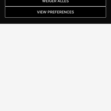
adviseren over de beste producten en de juiste
WEIGER ALLES
maatvoering.
VIEW PREFERENCES
Lees meer
ALWAYS
IN MOTION
Stappenbelt Specialized Brand Store
Kanaal Noord 152
7322 AC Apeldoorn
T:
055 367 17 46