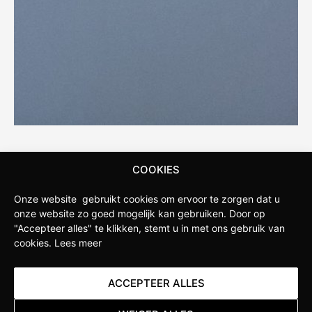
STAPPENBELT
COOKIES
Stappenbelt is de fietswinkel in de omgeving van
Onze website gebruikt cookies om ervoor te zorgen dat u
Apeldoorn. Onze winkel is opgericht door fietsliefhebbers
onze website zo goed mogelijk kan gebruiken.
Door op
"Accepteer alles" te klikken, stemt u in met ons gebruik van
die weten wat serieuze sportfietsers verlangen van hun
cookies.
Lees meer
fietsen. Daarom hebben wij ervoor gekozen om een
Specialized Concept Store te worden. Hierdoor hebben wij
diepgaande kennis van de nieuwste ontwikkelingen
ACCEPTEER ALLES
binnen het merk en kunnen we jou als klant uitgebreid