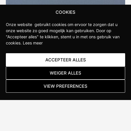
COOKIES
Onze website gebruikt cookies om ervoor te zorgen dat u
onze website zo goed mogelijk kan gebruiken.
Door op
"Accepteer alles" te klikken, stemt u in met ons gebruik van
cookies.
STAPPENBELT
Lees meer
Stappenbelt is de fietswinkel in de omgeving van
ACCEPTEER ALLES
Apeldoorn. Onze winkel is opgericht door fietsliefhebbers
WEIGER ALLES
die weten wat serieuze sportfietsers verlangen van hun
fietsen. Daarom hebben wij ervoor gekozen om een
VIEW PREFERENCES
Specialized Concept Store te worden. Hierdoor hebben wij
diepgaande kennis van de nieuwste ontwikkelingen
binnen het merk en kunnen we jou als klant uitgebreid
adviseren over de beste producten en de juiste
maatvoering.