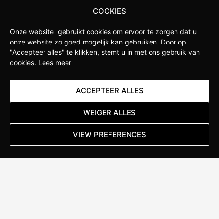
fietsen. Daarom hebben wij ervoor gekozen om een
COOKIES
Specialized Concept Store te worden. Hierdoor hebben wij
Onze website gebruikt cookies om ervoor te zorgen dat u
diepgaande kennis van de nieuwste ontwikkelingen
onze website zo goed mogelijk kan gebruiken.
Door op
binnen het merk en kunnen we jou als klant uitgebreid
"Accepteer alles" te klikken, stemt u in met ons gebruik van
adviseren over de beste producten en de juiste
cookies.
Lees meer
maatvoering.
ACCEPTEER ALLES
Lees meer
WEIGER ALLES
VIEW PREFERENCES
ALWAYS
IN MOTION