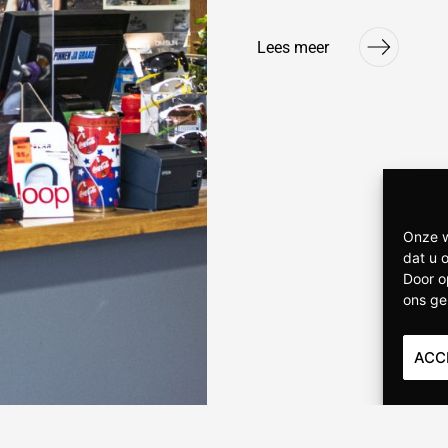
Lees meer
Onze w
dat u 
Door o
ons ge
ACC