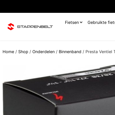
Fietsen
Gebruikte fie
Home
/
Shop
/
Onderdelen
/
Binnenband
/ Presta Ventie