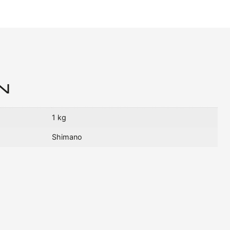
N
1 kg
Shimano