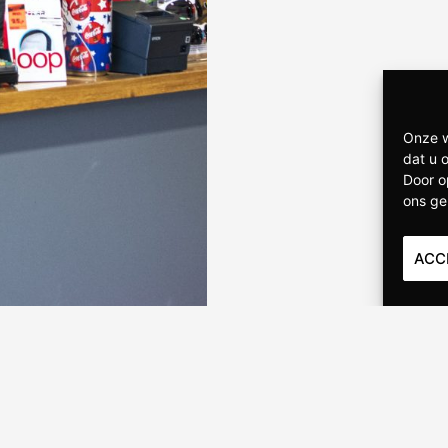
Onze w
dat u 
Door o
ons ge
ACC