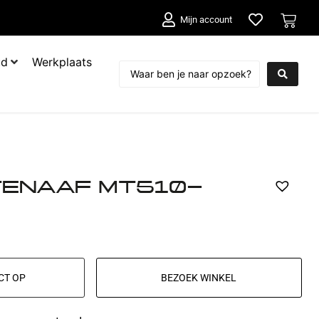
Mijn account
ud
Werkplaats
ENAAF MT510-
CT OP
BEZOEK WINKEL