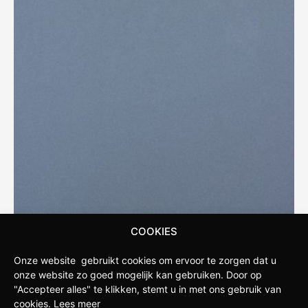
COOKIES
STAPPENBELT
Onze website gebruikt cookies om ervoor te zorgen dat u
onze website zo goed mogelijk kan gebruiken.
Door op
Stappenbelt is de fietswinkel in de omgeving van
"Accepteer alles" te klikken, stemt u in met ons gebruik van
cookies.
Lees meer
Apeldoorn. Onze winkel is opgericht door fietsliefhebbers