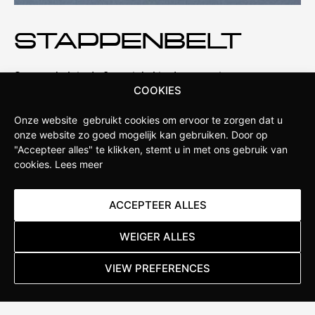
STAPPENBELT
Stappenbelt is de fietswinkel in de omgeving van
COOKIES
Apeldoorn. Onze winkel is opgericht door fietsliefhebbers
die weten wat serieuze sportfietsers verlangen van hun
Onze website gebruikt cookies om ervoor te zorgen dat u
fietsen. Daarom hebben wij ervoor gekozen om een
onze website zo goed mogelijk kan gebruiken.
Door op
Specialized Concept Store te worden. Hierdoor hebben wij
"Accepteer alles" te klikken, stemt u in met ons gebruik van
diepgaande kennis van de nieuwste ontwikkelingen
cookies.
Lees meer
binnen het merk en kunnen we jou als klant uitgebreid
adviseren over de beste producten en de juiste
ACCEPTEER ALLES
maatvoering.
WEIGER ALLES
Lees meer
VIEW PREFERENCES