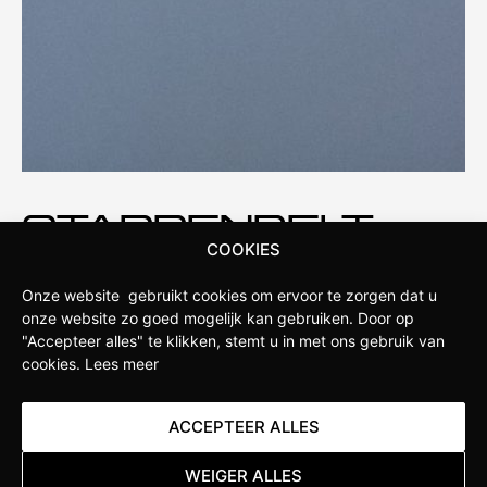
STAPPENBELT
COOKIES
Stappenbelt is de fietswinkel in de omgeving van
Onze website gebruikt cookies om ervoor te zorgen dat u
Apeldoorn. Onze winkel is opgericht door fietsliefhebbers
onze website zo goed mogelijk kan gebruiken.
Door op
die weten wat serieuze sportfietsers verlangen van hun
"Accepteer alles" te klikken, stemt u in met ons gebruik van
fietsen. Daarom hebben wij ervoor gekozen om een
cookies.
Lees meer
Specialized Concept Store te worden. Hierdoor hebben wij
diepgaande kennis van de nieuwste ontwikkelingen
ACCEPTEER ALLES
binnen het merk en kunnen we jou als klant uitgebreid
adviseren over de beste producten en de juiste
WEIGER ALLES