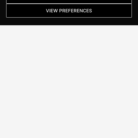
maatvoering.
VIEW PREFERENCES
Lees meer
ALWAYS
IN MOTION
Stappenbelt Specialized Brand Store
Kanaal Noord 152
7322 AC Apeldoorn
T:
055 367 17 46