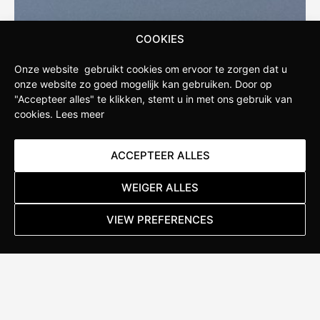
COOKIES
Onze website gebruikt cookies om ervoor te zorgen dat u
onze website zo goed mogelijk kan gebruiken.
Door op
"Accepteer alles" te klikken, stemt u in met ons gebruik van
cookies.
Lees meer
STAPPENBELT
ACCEPTEER ALLES
Stappenbelt is de fietswinkel in de omgeving van
Apeldoorn. Onze winkel is opgericht door fietsliefhebbers
WEIGER ALLES
die weten wat serieuze sportfietsers verlangen van hun
fietsen. Daarom hebben wij ervoor gekozen om een
VIEW PREFERENCES
Specialized Concept Store te worden. Hierdoor hebben wij
diepgaande kennis van de nieuwste ontwikkelingen
binnen het merk en kunnen we jou als klant uitgebreid
adviseren over de beste producten en de juiste
maatvoering.