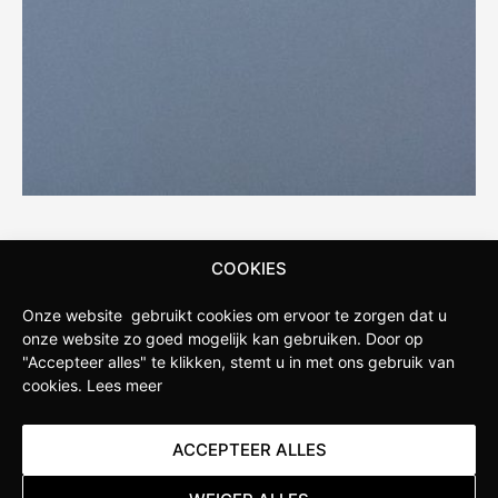
STAPPENBELT
COOKIES
Stappenbelt is de fietswinkel in de omgeving van
Onze website gebruikt cookies om ervoor te zorgen dat u
Apeldoorn. Onze winkel is opgericht door fietsliefhebbers
onze website zo goed mogelijk kan gebruiken.
Door op
die weten wat serieuze sportfietsers verlangen van hun
"Accepteer alles" te klikken, stemt u in met ons gebruik van
cookies.
Lees meer
fietsen. Daarom hebben wij ervoor gekozen om een
Specialized Concept Store te worden. Hierdoor hebben wij
diepgaande kennis van de nieuwste ontwikkelingen
ACCEPTEER ALLES
binnen het merk en kunnen we jou als klant uitgebreid
adviseren over de beste producten en de juiste