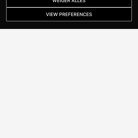
WEIGER ALLES
maatvoering.
VIEW PREFERENCES
Lees meer
ALWAYS
IN MOTION
Stappenbelt Specialized Brand Store
Kanaal Noord 152
7322 AC Apeldoorn
T:
055 367 17 46