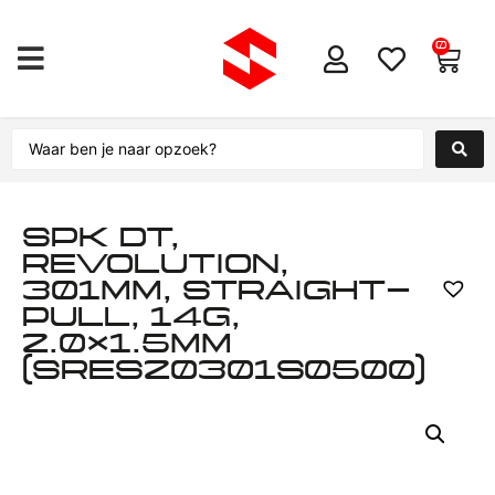
0
SPK DT,
REVOLUTION,
301MM, STRAIGHT-
PULL, 14G,
2.0×1.5MM
(SRES20301S0500)