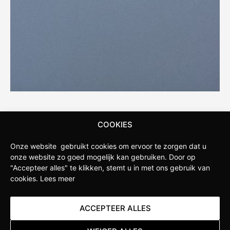
STAPPENBELT
COOKIES
Stappenbelt is de fietswinkel in de omgeving van
Onze website gebruikt cookies om ervoor te zorgen dat u
Apeldoorn. Onze winkel is opgericht door fietsliefhebbers
onze website zo goed mogelijk kan gebruiken.
Door op
die weten wat serieuze sportfietsers verlangen van hun
"Accepteer alles" te klikken, stemt u in met ons gebruik van
cookies.
Lees meer
fietsen. Daarom hebben wij ervoor gekozen om een
Specialized Concept Store te worden. Hierdoor hebben wij
diepgaande kennis van de nieuwste ontwikkelingen
ACCEPTEER ALLES
binnen het merk en kunnen we jou als klant uitgebreid
adviseren over de beste producten en de juiste