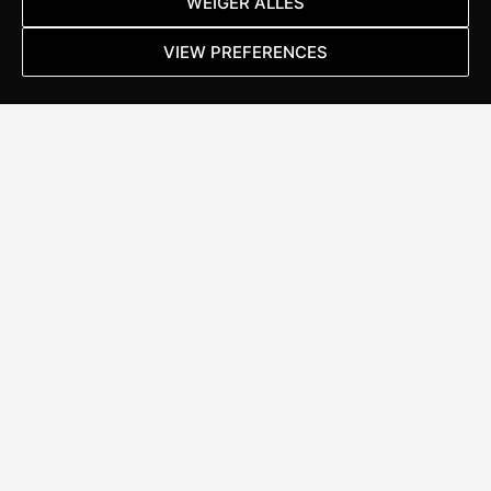
WEIGER ALLES
maatvoering.
VIEW PREFERENCES
Lees meer
ALWAYS
IN MOTION
Stappenbelt Specialized Brand Store
Kanaal Noord 152
7322 AC Apeldoorn
T:
055 367 17 46