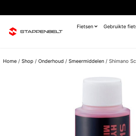
Fietsen
Gebruikte fie
Home
/
Shop
/
Onderhoud
/
Smeermiddelen
/ Shimano Sch