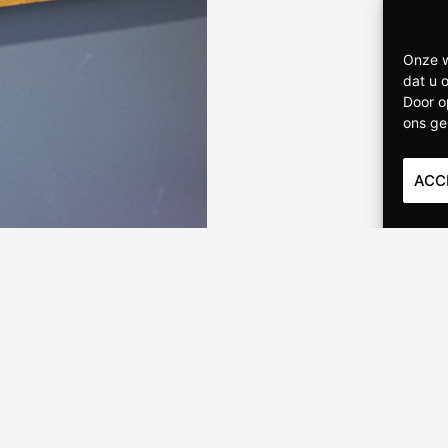
Onze w
dat u 
Door o
ons ge
ACC