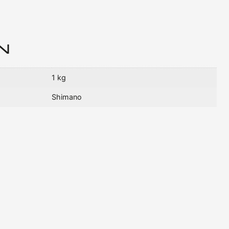
N
1 kg
Shimano