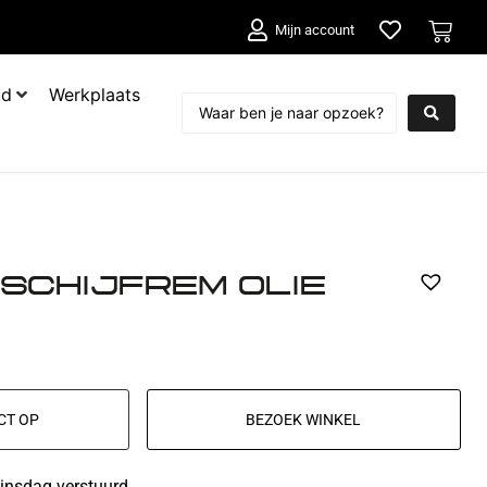
Mijn account
ud
Werkplaats
 SCHIJFREM OLIE
CT OP
BEZOEK WINKEL
insdag verstuurd